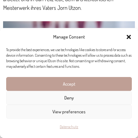
Meisterwerk ihres Vaters Jorn Utzon.
Manage Consent
To provide the best experiences, we use technologies like cookies to store and/or access
device information. Consenting to these technologies will allow us to process data such as
browsing behavior or unique IDs on this site. Not consenting or withdrawing consent,
may adversely affect certain features and functions.
Accept
Deny
View preferences
Datenschutz
„MEINE BEOBACHTUNGSGABE IST MEINE