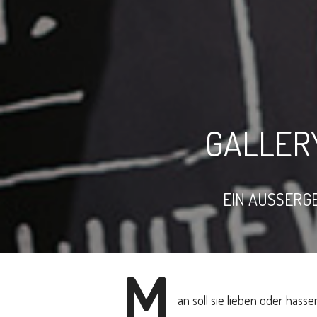
GALLERY
EIN AUSSERG
M
an soll sie lieben oder hasse