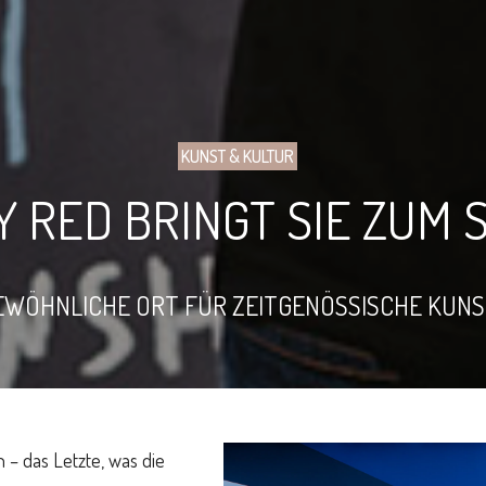
KUNST & KULTUR
 RED BRINGT SIE ZUM
EWÖHNLICHE ORT FÜR ZEITGENÖSSISCHE KUNST
n – das Letzte, was die