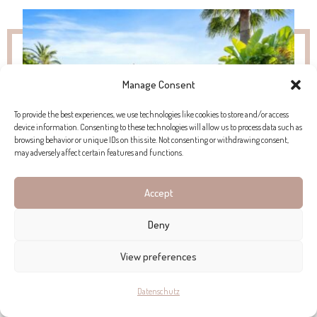
Manage Consent
To provide the best experiences, we use technologies like cookies to store and/or access
device information. Consenting to these technologies will allow us to process data such as
browsing behavior or unique IDs on this site. Not consenting or withdrawing consent,
may adversely affect certain features and functions.
Accept
Deny
CHARMANTE DOPPELHAUSHÄLFTE MIT BLICK AUF DEN SEE IN PORT
D’ALCUDIA
View preferences
Diese schöne Doppelhaushälfte in Port d’Alcúdia bietet
Datenschutz
Seeblick, Außenbereiche und einen Pool und ist der