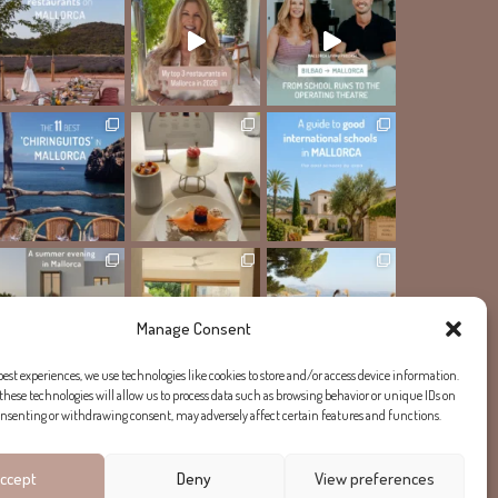
Manage Consent
best experiences, we use technologies like cookies to store and/or access device information.
these technologies will allow us to process data such as browsing behavior or unique IDs on
Mehr laden...
Auf Instagram folgen
 consenting or withdrawing consent, may adversely affect certain features and functions.
ccept
Deny
View preferences