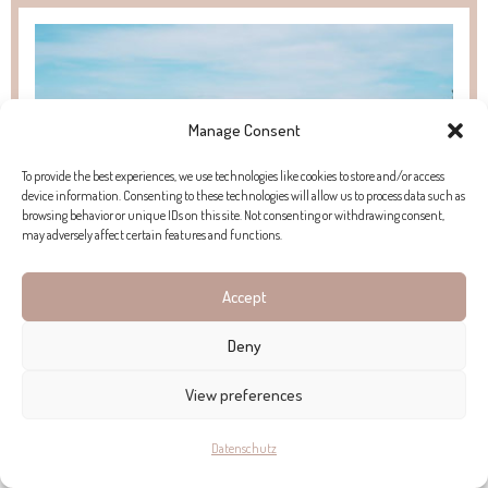
Manage Consent
To provide the best experiences, we use technologies like cookies to store and/or access
device information. Consenting to these technologies will allow us to process data such as
browsing behavior or unique IDs on this site. Not consenting or withdrawing consent,
may adversely affect certain features and functions.
Accept
Deny
SERRA DE TRAMUNTANA
View preferences
Majestätische Berge, grüne Wälder, ruhige Buchten und malerische
Datenschutz
Dörfer machen die Serra de Tramuntana aus – eine Region, die für ihre
atemberaubende Naturschönheit verehrt wird.