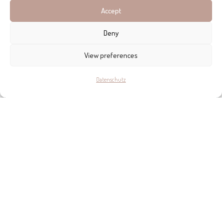
Accept
Deny
View preferences
Datenschutz
Von den schwierigeren Wanderungen ist der
Torrent de
Pareís
einer von Nickys absoluten Favoriten. Von
Escorca
aus
führt der 700 Meter lange Abstieg hinunter zum
atemberaubenden Strand von
Sa Calobra
durch Höhlen,
riesige Felsblöcke, Seilklettereien, Teiche und Bachbetten. „Es
ist leicht, sich zu verletzen oder sich zu verirren, wenn man