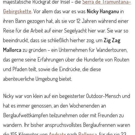
majestätische Rückgrat der Insel – die
Serra de Tramuntana-
Gebirgskette
. Vor allem das war es was
Nicky Hanganu
in
ihren Bann gezogen hat, als sie vor 12 Jahren während einer
Reise für die Arbeit auf einer Segelyacht hier war. Sie war so
beeindruckt, dass sie schließlich hierher zog, um
Zig Zag
Mallorca
zu gründen – ein Unternehmen für Wandertouren,
das gerne seine Erfahrungen über die Hunderte von Routen
und Pfaden teilt, sowie die Eindrücke, die diese
abenteuerliche Umgebung bietet.
Nicky war von klein auf ein begeisterter Outdoor-Mensch und
hat es immer genossen, an den Wochenenden an
Berglaufwettkämpfen teilzunehmen oder mit Freunden zu
wandern. Ihr bisher anspruchsvollstes Berglaufrennen waren
die 105 Kilometer von
Andratx
nach
Pollensa
, für die sie 23