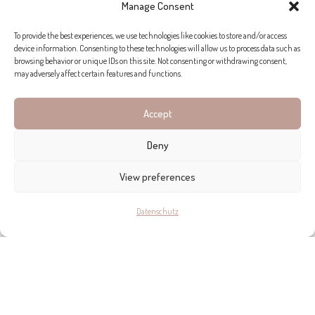
Manage Consent
To provide the best experiences, we use technologies like cookies to store and/or access
device information. Consenting to these technologies will allow us to process data such as
browsing behavior or unique IDs on this site. Not consenting or withdrawing consent,
may adversely affect certain features and functions.
Accept
Deny
View preferences
Ihr Mann Nicholas – halb Amerikaner, halb Deutscher – erweist
sich als Bindeglied. Er wurde auf Mallorca geboren, und das
Datenschutz
bewog das Paar letztlich dazu, mit ihrem kleinen Sohn von
London nach Palma zu ziehen. Drei Jahre später gründete
Nadine dann Ananda Mallorca und bot in
Soller
Yoga- und
Wellness-Retreats in der herrlichen
Finca Son Salas
aus dem
17. Jahrhundert an. „Ich habe nicht unbedingt auf direktem