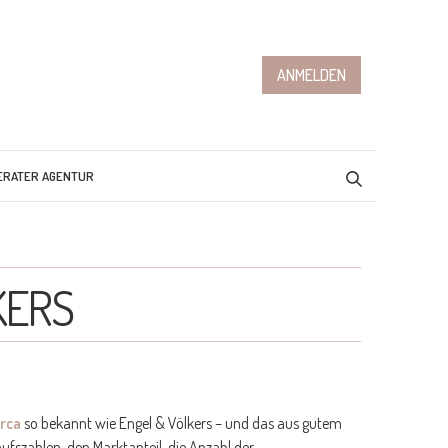
ANMELDEN
ERATER AGENTUR
KERS
rca
so bekannt wie Engel & Völkers – und das aus gutem
aufszahlen, den Marktanteil, die Anzahl der