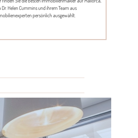
r finden Sie die besten Immobilienmakler auf Mallorca,
n Dr. Helen Cummins und ihrem Team aus
obilienexperten persönlich ausgewählt.