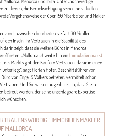
f Mallorca, Menorca und Ibiza. Unter „hochwertige
n zu dienen, die Berücksichtigung seiner individuellen
skrete Vorgehensweise der über 150 Mitarbeiter und Makler
kers und inzwischen bearbeiten sie fast 30 % aller
den Inseln. Ihr Vertrauen in die Stabilität des
 darin zeigt, dass sie weitere Büros in Menorca
 eröffneten. „Mallorca ist weiterhin ein
Immobilienmarkt
tät des Markts gibt den Käufern Vertrauen, da sie in einen
nterliegt”, sagt Florian Hofer, Geschäftsführer von
 Büro von Engel & Völkers betreten, vermittelt schon
ertrauen. Und Sie wissen augenblicklich, dass Sie in
n betreut werden, der seine unschlagbare Expertise
 sich wünschen.
ERTRAUENSWÜRDIGE IMMOBILIENMAKLER
UF MALLORCA