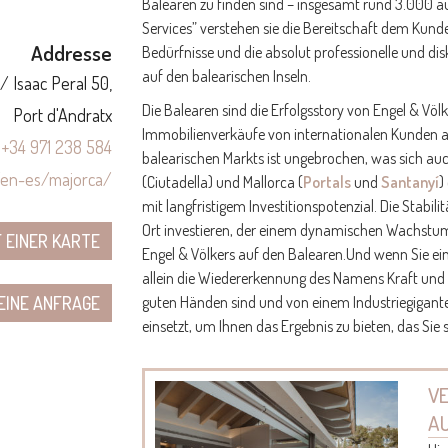
Balearen zu finden sind – insgesamt rund 3.000 au
Services” verstehen sie die Bereitschaft dem Kunde
Addresse
Bedürfnisse und die absolut professionelle und di
auf den balearischen Inseln.
/ Isaac Peral 50,
Die Balearen sind die Erfolgsstory von Engel & Völ
Port d'Andratx
Immobilienverkäufe von internationalen Kunden auf 
+34 971 238 584
balearischen Markts ist ungebrochen, was sich auch
/en-es/majorca/
(Ciutadella) und Mallorca (
Portals
und
Santanyí
)
mit langfristigem Investitionspotenzial. Die Stabili
Ort investieren, der einem dynamischen Wachstum u
 EINER KARTE
Engel & Völkers auf den Balearen.Und wenn Sie ein
allein die Wiedererkennung des Namens Kraft und V
guten Händen sind und von einem Industriegigante
 EINE ANFRAGE
einsetzt, um Ihnen das Ergebnis zu bieten, das Sie
V
A