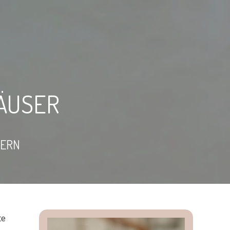
ÄUSER
SERN
te