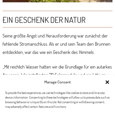
EIN GESCHENK DER NATUR
Seine größte Angst und Herausforderung war zunächst der
fehlende Stromanschluss. Als er und sein Team den Brunnen
entdeckten, war das wie ein Geschenk des Himmels:
„Mit reichlich Wasser hatten wir die Grundlage für ein autarkes
Anwesen. Wir installierten 70 Solarmodule und ein Lithium-
Manage Consent
Ionen-Batteriepaket mit fast 200 Kilowatt Leistung, somit wird
das Haus nie wieder einen Stromanschluss brauchen“, freut er
To provide the best experiences, we use technologies like cookies to store and/or access
device information. Consenting to these technologies will allow us to process data such as
sich.
browsing behavior or unique IDs on this site. Not consenting or withdrawing consent,
may adversely affect certain features and functions.
Text von Anna Mason