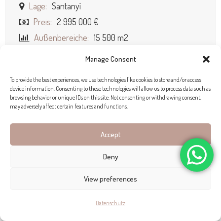
Lage:
Santanyí
Preis:
2 995 000 €
Außenbereiche:
15 500 m2
Bebaute Fläche:
496 m2
Manage Consent
Schlafzimmer:
4
To provide the best experiences, we use technologies like cookies to store and/or access
Bäder:
5
device information. Consenting to these technologies will allow us to process data such as
browsing behavior or unique IDs on this site. Not consenting or withdrawing consent,
Ausstattung:
Pool
Seaview
Garden
may adversely affect certain features and functions.
Terrace / Balcony
Air conditioning
Garage
Accept
FÜR ANFRAGEN BITTE HIER KLICKEN
Deny
View preferences
Datenschutz