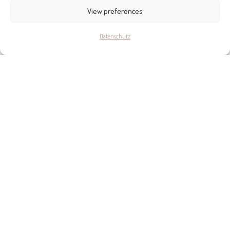
Nach dem samstäglichen Einkauf auf dem Ökomarkt auf
View preferences
der Plaza Patines – Surry Hills Coffee, C. del Carme, 12, La
Missió
Datenschutz
Für ein innerstädtisches Treffen mit Freunden – La
Molienda Arxiduc, C/ de l’Arxiduc Lluís Salvador, Arxiduc
Text: Ché Miller