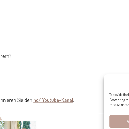
erern?
To provide the 
bonnieren Sie den
hc/ Youtube-Kanal
.
Consenting to 
this site. Not
A