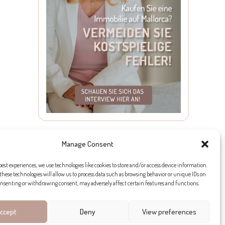
Manage Consent
best experiences, we use technologies like cookies to store and/or access device information.
these technologies will allow us to process data such as browsing behavior or unique IDs on
 consenting or withdrawing consent, may adversely affect certain features and functions.
ccept
Deny
View preferences
Erhalten Sie meine neuesten