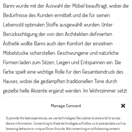
Banni wurde mit der Auswahl der Möbel beauftragt, wobei die
Bedürfnisse des Kunden ermittelt und die für seinen
Lebensstil optimalen Stoffe ausgewählt wurden. Unter
Berücksichtigung der von den Architekten definierten
Ästhetik wollte Banni auch den Komfort der einzelnen
Möbelstücke sicherstellen. Geschwungene und natürliche
Formen laden zum Sitzen, Liegen und Entspannen ein. Die
Farbe spielt eine wichtige Rolle für den Gesamteindruck des
Hauses, wobei die gedämpften traditionellen Töne durch
gezielte helle Akzente ergänzt werden. Im Wohnzimmer setzt
ein leuchtend rotes Sofa einen Akzent, während originelle
Manage Consent
Gegenstände wie die großen Lampen im Esszimmer durch die
Zugabe von fröhlichen Farben aufgewertet werden. Das
To provide the best experiences, we use technologies like cookies to store and/or access
device information. Consenting to these technologies will allow us to process data such as
Ergebnis? Ein Zuhause, in dem Altes und Neues zu einem
browsing behavior or unique IDs on this site. Not consenting or withdrawing consent,