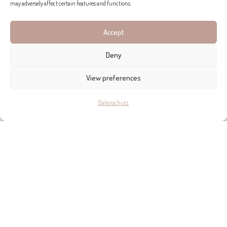
may adversely affect certain features and functions.
vielfältigen Raum verschmelzen, der sowohl elegant als auch
modern ist.
Accept
Text Ché Miller | Fotos Tomeu Canyellas
Deny
View preferences
Datenschutz
ENTDECKEN SIE WEITERE TOP-
BAUUNTERNEHMEN AUF MALLORCA!