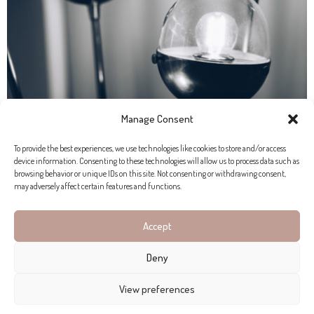
Manage Consent
To provide the best experiences, we use technologies like cookies to store and/or access
device information. Consenting to these technologies will allow us to process data such as
browsing behavior or unique IDs on this site. Not consenting or withdrawing consent,
may adversely affect certain features and functions.
Accept
Deny
Die vielfältigen
Projekte von Organic Studio
auf der ganzen
View preferences
Insel veranschaulichen Andreas Fähigkeit, sich auf