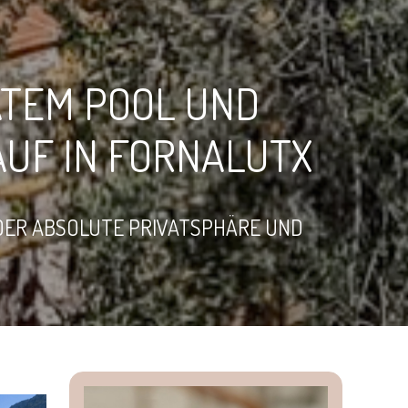
ATEM POOL UND
UF IN FORNALUTX
ER ABSOLUTE PRIVATSPHÄRE UND Z