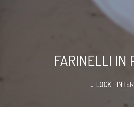
FARINELLI I
… LOCKT INTE