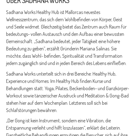
ÜBER SADHANA WORKS
Sadhana Works Healthy Hub ist Mallorcas neuestes
Wellnesszentrum, das sich dem Wohlbefinden von Körper, Geist
und Seele widmet. Gleichzeitig bietet das Zentrum auch Raum für
bedeutungs- vollen Austausch und den Aufbau einer bewussten
Gemeinschaft. „Sadhana bedeutet, jeder Tätigkeit eine höhere
Bedeutung zu geben”, erzählt Gründerin Mariana Salinas. Sie
möchte, dass Wohl- befinden, Spiritualität und Transformation
jedem zugänglich sind und in jeden Bereich des Lebens einfließen.
Sadhana Works unterteilt sich in drei Bereiche: Healthy Hub,
Experience und Homes. Im Healthy Hub finden Kurse und
Behandlungen statt. Yoga, Pilates, Beckenboden- und Ganzkörper-
Workout sowie tänzerischer Ausdruck und Meditation & Gong-Bad
stehen hier auf dem Wochenplan. Letzteres soll sich bei
Schlafstörungen bewähren.
„Der Gong ist kein Instrument, sondern eine Vibration, die
Entspannung verleiht und hilft loszulassen”, erklärt die Leiterin.
Ganzheitliche Behandlungen ermutigen die Besucher, sich auf ihre