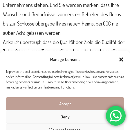
Unternehmens stehen. Und Sie werden merken, dass Ihre
Wünsche und Bedürfnisse, vom ersten Betreten des Büros
bis zur Schlüsselübergabe Ihres neuen Heims, bei CCC nie
außer Acht gelassen werden.
Anke ist überzeugt, dass die Qualität der Ziele die Qualität der
Zukunft bestimmt. „Träumen Sie nicht Ihr Leben, leben Sie
Manage Consent
Ihren Traum”, sagt sie. Und wer sich die Rezensionen ihrer
Kunden anschaut, sieht, dass CCC vielen Menschen genau
To provide the best experiences, we use technologies like cookies to store and/or access
device information. Consenting to these technologies will allow us to process data such as
hierbei geholfen hat.
browsing behavior or unique IDs on this site. Not consenting or withdrawing consent,
may adversely affect certain features and functions.
Accept
Deny
View preferences