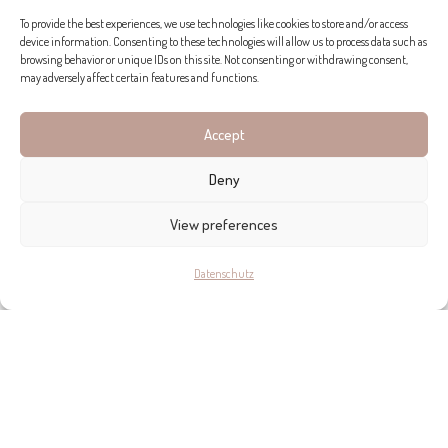
To provide the best experiences, we use technologies like cookies to store and/or access
device information. Consenting to these technologies will allow us to process data such as
browsing behavior or unique IDs on this site. Not consenting or withdrawing consent,
may adversely affect certain features and functions.
KONTAKT
Accept
Deny
BALEARIC PROJECT
C/Gremi d´Hortelans, 11 1ª Planta, nº 15, Palma
View preferences
+34 871 711 930
www.balearic-project.com
Datenschutz
Bring mich dahin >>