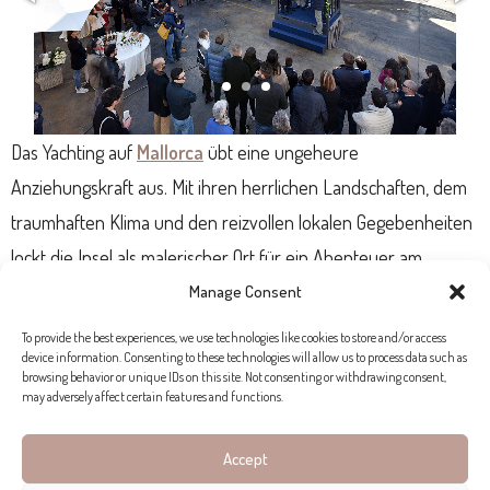
Das Yachting auf
Mallorca
übt eine ungeheure
Anziehungskraft aus. Mit ihren herrlichen Landschaften, dem
traumhaften Klima und den reizvollen lokalen Gegebenheiten
lockt die Insel als malerischer Ort für ein Abenteuer am
Mittelmeer. Und dieses wird an Bord einer Yacht von
Manage Consent
Sanlorenzo so luxuriös, dass Sie wünschten, es würde niemals
To provide the best experiences, we use technologies like cookies to store and/or access
device information. Consenting to these technologies will allow us to process data such as
enden.
browsing behavior or unique IDs on this site. Not consenting or withdrawing consent,
may adversely affect certain features and functions.
Accept