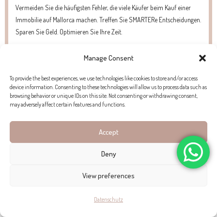
Vermeiden Sie die häufigsten Fehler, die viele Käufer beim Kauf einer
Immobilie auf Mallorca machen. Treffen Sie SMARTERe Entscheidungen.
Sparen Sie Geld. Optimieren Sie Ihre Zeit.
Manage Consent
To provide the best experiences, we use technologies like cookies to store and/or access
device information. Consenting to these technologies will allow us to process data such as
browsing behavior or unique IDs on this site. Not consenting or withdrawing consent,
WAS WIR AN DIESER IMMOBILIE LIEBEN
may adversely affect certain features and functions.
Accept
“Wir sind fasziniert davon, wie der private Dachpool als
Deny
stiller Aussichtspunkt dient, um zuzusehen, wie die Sonne
View preferences
unter dem Mittelmeerhorizont versinkt.”
Datenschutz