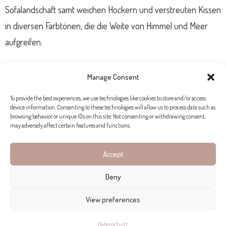
Sofalandschaft samt weichen Hockern und verstreuten Kissen
in diversen Farbtönen, die die Weite von Himmel und Meer
aufgreifen.
Hochwertige Einrichtungsobjekte,
moderne
Manage Consent
Originalkunstwerke
und ein cleveres, zeitgenössisches
To provide the best experiences, we use technologies like cookies to store and/or access
Design greifen nahtlos ineinander und ergeben ein schönes
device information. Consenting to these technologies will allow us to process data such as
browsing behavior or unique IDs on this site. Not consenting or withdrawing consent,
Beispiel für das
Luxusleben im 21. Jahrhundert
.
may adversely affect certain features and functions.
Accept
Deny
View preferences
Datenschutz