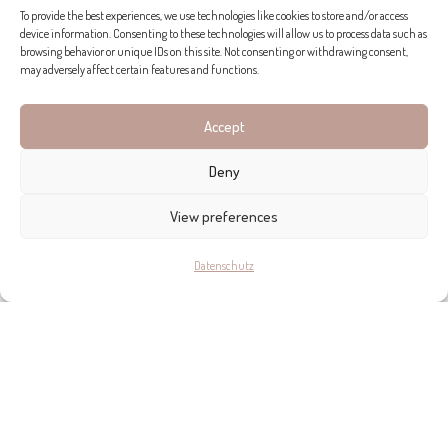
To provide the best experiences, we use technologies like cookies to store and/or access
device information. Consenting to these technologies will allow us to process data such as
browsing behavior or unique IDs on this site. Not consenting or withdrawing consent,
may adversely affect certain features and functions.
Accept
Deny
View preferences
Datenschutz
MENORCA ERHELLEN
Lucent Lighting hat kürzlich die Architekturbeleuchtung für die
Villa des Chefs im Mittelmeerraum fertiggestellt. „Wir haben
uns 1972 in die Balearen verliebt und dort direkt unsere erste