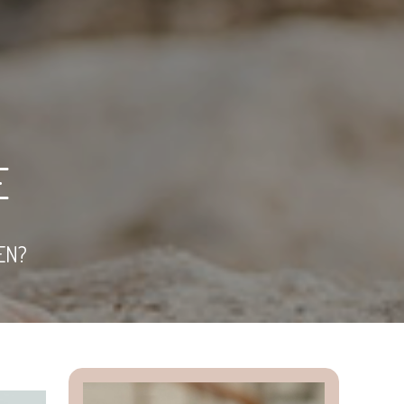
E
EN?