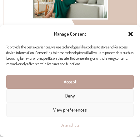
Manage Consent
To provide the best experiences, we use technologies like cookies to store and/or access
device information. Consenting to these technologies will allow us to process data such as
browsing behavior or unique IDs on this site. Not consenting or withdrawing consent,
may adversely affect certain features and functions.
Accept
KONTAKT
Deny
View preferences
ESPACIO HOME DESIGN
Datenschutz
Calle Esusebio Estada, 11b, Palma
+34 971 750 072