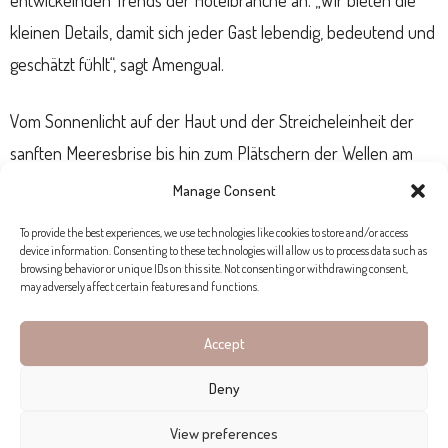
entwickelnden Trends der Hotelbranche an. „Wir bieten die
kleinen Details, damit sich jeder Gast lebendig, bedeutend und
geschätzt fühlt“, sagt Amengual.
Vom Sonnenlicht auf der Haut und der Streicheleinheit der
sanften Meeresbrise bis hin zum Plätschern der Wellen am
Strand vor dem Hotel, bietet das Pure Salt Port Adriano Hotel
Manage Consent
ein pures,
mediterranes Luxuserlebnis
.
To provide the best experiences, we use technologies like cookies to store and/or access
device information. Consenting to these technologies will allow us to process data such as
browsing behavior or unique IDs on this site. Not consenting or withdrawing consent,
may adversely affect certain features and functions.
Accept
Deny
View preferences