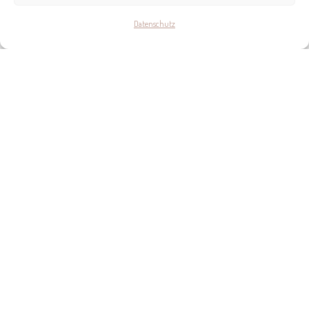
Datenschutz
KONTAKT
PURE SALT PORT ADRIANO HOTEL
Carretera Santa Ponsa - Magalluf, 10, Calviá