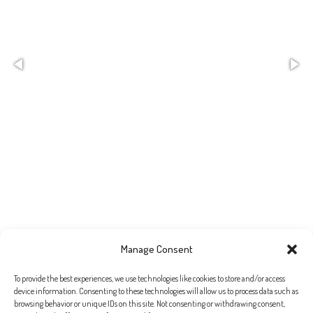
Manage Consent
To provide the best experiences, we use technologies like cookies to store and/or access
device information. Consenting to these technologies will allow us to process data such as
Die
Brautkleider-Kollektion von
Cortana
ist extrem
browsing behavior or unique IDs on this site. Not consenting or withdrawing consent,