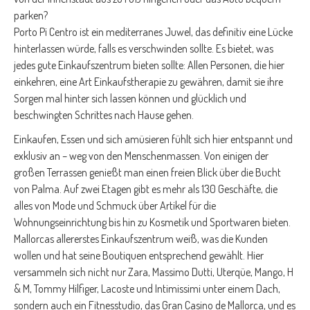
parken?
Porto Pi Centro ist ein mediterranes Juwel, das definitiv eine Lücke
hinterlassen würde, falls es verschwinden sollte. Es bietet, was
jedes gute Einkaufszentrum bieten sollte: Allen Personen, die hier
einkehren, eine Art Einkaufstherapie zu gewähren, damit sie ihre
Sorgen mal hinter sich lassen können und glücklich und
beschwingten Schrittes nach Hause gehen.
Einkaufen, Essen und sich amüsieren fühlt sich hier entspannt und
exklusiv an – weg von den Menschenmassen. Von einigen der
großen Terrassen genießt man einen freien Blick über die Bucht
von Palma. Auf zwei Etagen gibt es mehr als 130 Geschäfte, die
alles von Mode und Schmuck über Artikel für die
Wohnungseinrichtung bis hin zu Kosmetik und Sportwaren bieten.
Mallorcas allererstes Einkaufszentrum weiß, was die Kunden
wollen und hat seine Boutiquen entsprechend gewählt. Hier
versammeln sich nicht nur Zara, Massimo Dutti, Uterqüe, Mango, H
& M, Tommy Hilfiger, Lacoste und Intimissimi unter einem Dach,
sondern auch ein Fitnesstudio, das Gran Casino de Mallorca, und es