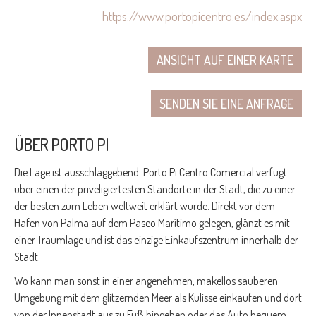
https://www.portopicentro.es/index.aspx
ANSICHT AUF EINER KARTE
SENDEN SIE EINE ANFRAGE
ÜBER PORTO PI
Die Lage ist ausschlaggebend. Porto Pi Centro Comercial verfügt
über einen der priveligiertesten Standorte in der Stadt, die zu einer
der besten zum Leben weltweit erklärt wurde. Direkt vor dem
Hafen von Palma auf dem Paseo Marítimo gelegen, glänzt es mit
einer Traumlage und ist das einzige Einkaufszentrum innerhalb der
Stadt.
Wo kann man sonst in einer angenehmen, makellos sauberen
Umgebung mit dem glitzernden Meer als Kulisse einkaufen und dort
von der Innenstadt aus zu Fuß hingehen oder das Auto bequem