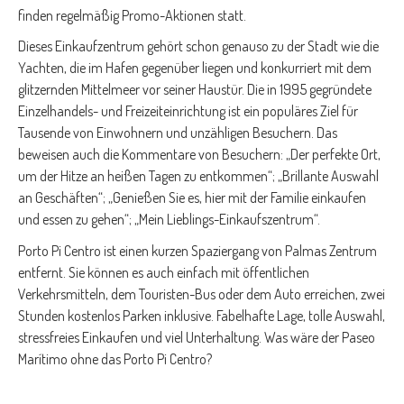
finden regelmäßig Promo-Aktionen statt.
Dieses Einkaufzentrum gehört schon genauso zu der Stadt wie die
Yachten, die im Hafen gegenüber liegen und konkurriert mit dem
glitzernden Mittelmeer vor seiner Haustür. Die in 1995 gegründete
Einzelhandels- und Freizeiteinrichtung ist ein populäres Ziel für
Tausende von Einwohnern und unzähligen Besuchern. Das
beweisen auch die Kommentare von Besuchern: „Der perfekte Ort,
um der Hitze an heißen Tagen zu entkommen“; „Brillante Auswahl
an Geschäften“; „Genießen Sie es, hier mit der Familie einkaufen
und essen zu gehen“; „Mein Lieblings-Einkaufszentrum“.
Porto Pi Centro ist einen kurzen Spaziergang von Palmas Zentrum
entfernt. Sie können es auch einfach mit öffentlichen
Verkehrsmitteln, dem Touristen-Bus oder dem Auto erreichen, zwei
Stunden kostenlos Parken inklusive. Fabelhafte Lage, tolle Auswahl,
stressfreies Einkaufen und viel Unterhaltung. Was wäre der Paseo
Marítimo ohne das Porto Pi Centro?